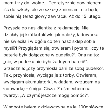
mam trzy dni wolne… Teoretycznie powinienem
iść do szkoły, ale że szkołę zmieniam, nie będę
sobie nią teraz głowy zawracał. Aż do 15 lutego.
Przyszła do nas klientka z reklamacją. Nie
działały jej krótkofalówki jak należy, ładowarka
nie świeciła i w ogóle co ten nasz sklep sobie
myśli?! Przyglądam się, otwieram i pytam: „czy te
baterie były dołączone w pudełku?". Ona na to:
„nie, w pudełku nie było żadnych baterii!".
Grzecznie: „czy przyniosła pani ze sobą pudełko".
Tak, przyniosła, wyciąga je z torby. Otwieram,
wyciągam akumulatorki, wkładam, wrzucam na
ładowarkę – śmiga. Cisza. Z uśmiechem na
twarzy: „W czymś jeszcze mogę pomóc?".
W sobotę byłem z dziewczyną na jej 100dniówce.