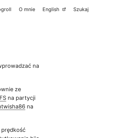
ogroll
O mnie
English
Szukaj
m wprowadzać na
łównie ze
rFS
na partycji
htwisha86
na
a prędkość