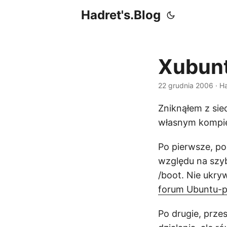
Hadret's.Blog
Xubunt
22 grudnia 2006
· H
Zniknąłem z sie
własnym kompi
Po pierwsze, p
względu na szyb
/boot. Nie ukry
forum Ubuntu-p
Po drugie, prze