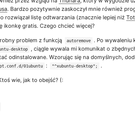
również przez wzgląd na
Thunara
, który w wygodzie u
usa
. Bardzo pozytywnie zaskoczył mnie również pr
 rozwiązał listę odtwarzania (znacznie lepiej niż
To
ę ikonkę gratis. Czego chcieć więcej?
 drobny problem z funkcją
. Po wywaleniu k
autoremove
, ciągle wywala mi komunikat o zbędnych
untu-desktop
tać odinstalowane. Wzorując się na domyślnych, do
:
.
pt.conf.d/01ubuntu
"^xubuntu-desktop";
oś wie, jak to obejść? (: