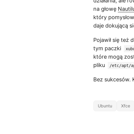
działania, ale 
na głowę
Nautil
który pomysłowo
daje dokującą si
Pojawił się też
tym paczki
xub
które mogą zos
pliku
/etc/apt/a
Bez sukcesów. Kt
Ubuntu
Xfce