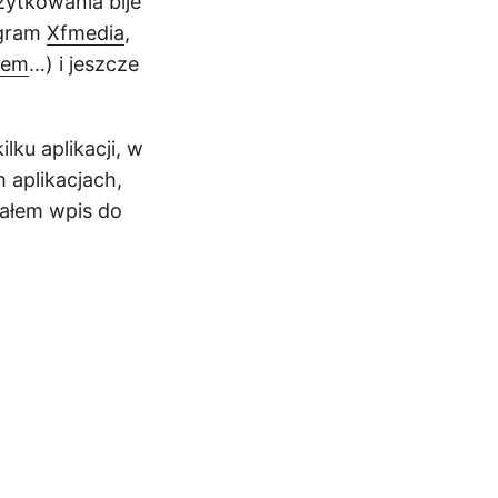
żytkowania bije
ogram
Xfmedia
,
tem
…) i jeszcze
ilku aplikacji, w
 aplikacjach,
dałem wpis do