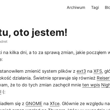
Archiwum
Tagi
Bl
u, oto jestem!
adret
ci na kilka dni, a to za sprawą zmian, jakie począłe
e:
ostanowiłem zmienić system plików z
ext3
na
XFS
, g
kość działania. Świetnie sprawuje się również
Reise
wam, że to do tych zmian zachęcił mnie
ten wpis
Nig
l
(:
siadłem się z
GNOME
na
Xfce
. Głównie ze względu n