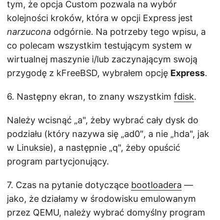
tym, że opcja Custom pozwala na wybór
kolejności kroków, która w opcji Express jest
narzucona
odgórnie. Na potrzeby tego wpisu, a
co polecam wszystkim testującym system w
wirtualnej maszynie i/lub zaczynającym swoją
przygodę z kFreeBSD, wybrałem opcję
Express
.
6. Następny ekran, to znany wszystkim
fdisk
.
Należy wcisnąć „a", żeby wybrać cały dysk do
podziału (który nazywa się „ad0″, a nie „hda", jak
w Linuksie), a następnie „q", żeby opuścić
program partycjonujący.
7. Czas na pytanie dotyczące
bootloadera
—
jako, że działamy w środowisku emulowanym
przez QEMU, należy wybrać domyślny program