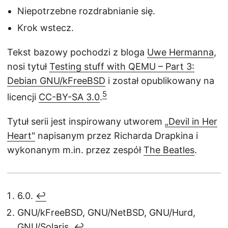
Niepotrzebne rozdrabnianie się.
Krok wstecz.
Tekst bazowy pochodzi z bloga
Uwe Hermanna
,
nosi tytuł
Testing stuff with QEMU – Part 3:
Debian GNU/kFreeBSD
i został opublikowany na
5
licencji
CC-BY-SA 3.0
.
Tytuł serii jest inspirowany utworem
„Devil in Her
Heart"
napisanym przez Richarda Drapkina i
wykonanym m.in. przez zespół
The Beatles
.
6.0.
↩︎
GNU/kFreeBSD, GNU/NetBSD, GNU/Hurd,
GNU/Solaris.
↩︎