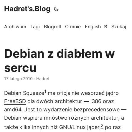
Hadret's.Blog
Archiwum
Tagi
Blogroll
O mnie
English
Szukaj
Debian z diabłem w
sercu
17 lutego 2010
· Hadret
1
Debian
Squeeze
ma oficjalnie wesprzeć jądro
FreeBSD
dla dwóch architektur — i386 oraz
amd64. Jest to wydarzenie bezprecedensowe —
Debian wspiera mnóstwo różnych architektur, a
2
także kilka innych niż GNU/Linux jąder,
po raz