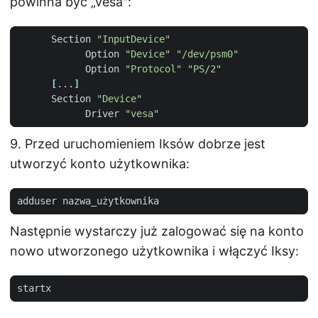
powinna być „vesa":
      Section 
"InputDevice"
            Option 
"Device"
"/dev/psm0"
            Option 
"Protocol"
"PS/2"
[
...
]
      Section 
"Device"
            Driver 
"vesa"
9. Przed uruchomieniem Iksów dobrze jest
utworzyć konto użytkownika:
Następnie wystarczy już zalogować się na konto
nowo utworzonego użytkownika i włączyć Iksy: