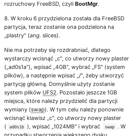
rozruchowy FreeBSD, czyli
BootMgr
.
8. W kroku 6 przydzielona została dla FreeBSD
partycja, teraz zostanie ona podzielona na
„plastry" (
ang.
slices).
Nie ma potrzeby się rozdrabniać, dlatego
wystarczy wcisnąć „c", co utworzy nowy plaster
(„ad0s1a"), wpisać „4GB", wybrać „FS" (system
plików), a następnie wpisać „/", żeby utworzyć
partycję główną. Domyślnie użyty zostanie
system plików
UFS2
. Pozostało jeszcze 1GB
miejsca, które należy przydzielić dla partycji
wymiany (
swap
). W tym celu należy ponownie
wcisnąć klawisz „c", co utworzy nowy plaster
(
), wpisać „1024MB" i wybrać
. W
ad0s1b
swap
przypadku stworzenia większego dysku