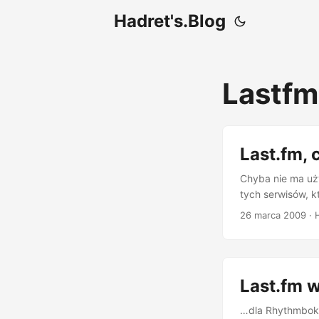
Hadret's.Blog
Lastf
Last.fm, c
Chyba nie ma uży
tych serwisów, k
internetowy świa
26 marca 2009
· 
konkretniej) sta
może przeczytać 
czy Rafiego). Ko
podkreślona jego 
Last.fm w
…dla Rhythmboks