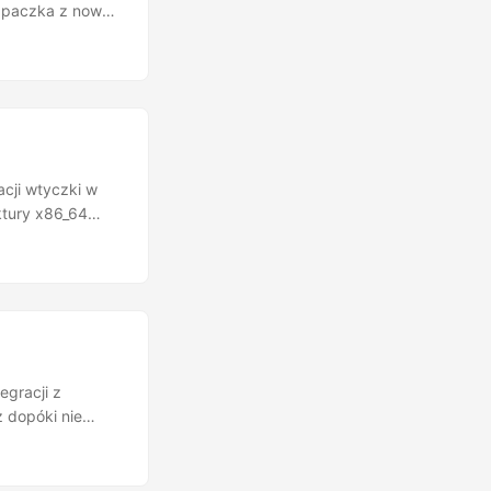
z paczka z nową
acji wtyczki w
ktury x86_64
ich serwisów jak
bardziej w ogóle,
rfejs – tak
 każdy
egracji z
 dopóki nie
cja MPD z
. Oczywiście
z wykorzystaniem