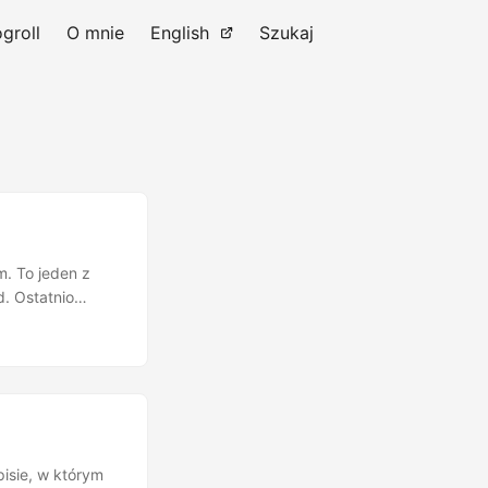
ogroll
O mnie
English
Szukaj
m. To jeden z
d. Ostatnio
i (radia,
te każdy sam
(np. u Pakosa,
nkretniej
isie, w którym