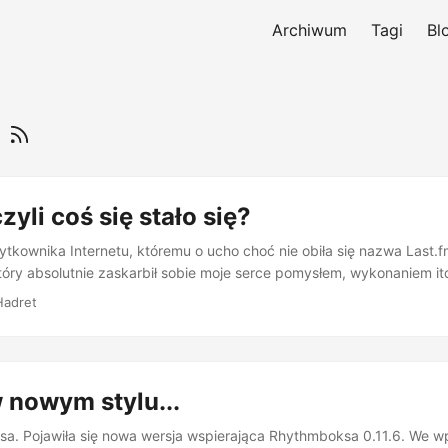
Archiwum
Tagi
Bl
m
zyli coś się stało się?
tkownika Internetu, któremu o ucho choć nie obiła się nazwa Last.f
tóry absolutnie zaskarbił sobie moje serce pomysłem, wykonaniem it
tek obiegła informacja, iż jedna z jego podstawowych funkcjonalnośc
Hadret
nie się płatna. Nie będę specjalnie rozwodził się nad konkretami, bo 
w oficjalnym ogłoszeniu na blogu Last.fm, czy na licznych blogach 
ntrowersyjny okazał się przytoczony przeze mnie poniżej cytat, a ko
część: ...
 nowym stylu...
a. Pojawiła się nowa wersja wspierająca Rhythmboksa 0.11.6. We wp