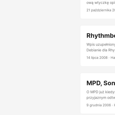
ową wtyczkę opi
wersją dla Debia
21 października 
Rhythmbo
Wpis uzupełniony
Debianie dla Rh
oraz informacje 
14 lipca 2008
· Ha
Last.fm nikomu p
po prostu) serwi
strony, jak i do
użytkownik zna w
MPD, Sona
O MPD już kiedyś 
przyjaznym odtw
poznasz…. Ja chc
9 grudnia 2006
· 
popularnym serw
znajduje się on 