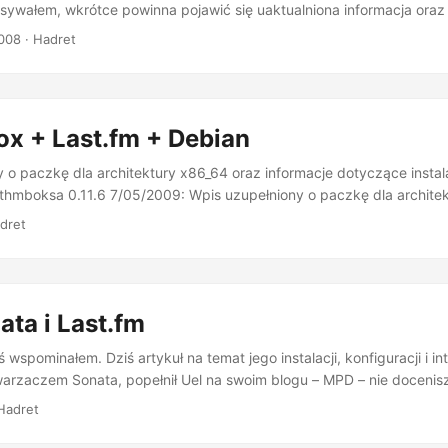
sywałem, wkrótce powinna pojawić się uaktualniona informacja ora
na Testing/Sid x86_64 (:
2008
· Hadret
x + Last.fm + Debian
 o paczkę dla architektury x86_64 oraz informacje dotyczące instal
ythmboksa 0.11.6 7/05/2009: Wpis uzupełniony o paczkę dla archite
dotyczące instalacji wtyczki w Debianie dla Rhythmboksa 0.12.0 Tak
dret
rzedstawiać nie trzeba. To jeden z najbardziej udanych (jeśli nie naj
sów łeb dwa zero. Prosta idea, świetne wykonanie, wielojęzyczny inte
łączonego do niej odtwarzacza. Wymieć można by dalej, ale przecież
szystkie wady i zalety tegoż serwisu. ...
ta i Last.fm
wspominałem. Dziś artykuł na temat jego instalacji, konfiguracji i int
arzaczem Sonata, popełnił Uel na swoim blogu – MPD – nie docenisz
iałem skupić się na bardziej prozaicznej sprawie, jaką jest integra
Hadret
isem Last.fm. Z pomocą przybywa programik o nazwie mpdscribble
również w repozytoriach Ubuntu, niemniej jednak pozwoliłem sobie 