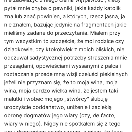
pytał mnie chyba o pewniki, jakie każdy katolik
zna lub znać powinien, a których, rzecz jasna, ja
nie znałem, bazując jedynie na fragmentach jakie
mieliśmy zadane do przeczytania. Miałem przy
tym wszystkim to szczęście, że moi rodzice czy
dziadkowie, czy ktokolwiek z moich bliskich, nie
odczuwał sadystycznej potrzeby straszenia mnie
przesądami, opowieściami wyssanymi z palca i
roztaczania przede mną wizji czeluści piekielnych
jeżeli nie przyznam się, że to moja wina, moja
wina, moja bardzo wielka wina, że jestem taki
malutki i wobec mojego „stwórcy" ślubuję
uroczyście poddaństwo, uniżenie i zaciekłą
obronę dogmatów jego wiary (czy,
de facto
,
wiary w niego). Nigdy nie spotkałem się z tego
typu dręczeniem psychicznym, a wiem, że tego