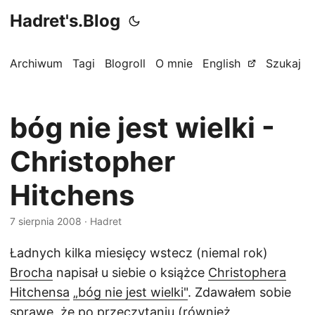
Hadret's.Blog
Archiwum
Tagi
Blogroll
O mnie
English
Szukaj
bóg nie jest wielki -
Christopher
Hitchens
7 sierpnia 2008
· Hadret
Ładnych kilka miesięcy wstecz (niemal rok)
Brocha
napisał u siebie o książce
Christophera
Hitchensa
„bóg nie jest wielki"
. Zdawałem sobie
sprawę, że po przeczytaniu (również