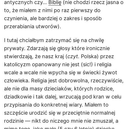
antycznych czy…
Biblię
(nie chodzi rzecz jasna o
to, że miałem z nimi po raz pierwszy do
czynienia, ale bardziej o zakres i sposób
przerabiania utworów).
I tutaj chciałbym zatrzymać się na chwilę
prywaty. Zdarzają się głosy które ironicznie
stwierdzają, że nasz kraj (
czyt.
Polska) przez
katolicyzm opanowany nie jest (sic!) i religia
wcale a wcale nie wpycha się w świecki żywot
człowieka. Religia jest dobrowolna, rzeczywiście,
ale nie dla masy dzieciaków, których rodzice,
dziadkowie i tak dalej, wrzucają pod kran w celu
przypisania do konkretnej wiary. Miałem to
szczęście urodzić się w przeciętnie normalnej
rodzinie — nikt do niczego mnie nie zmuszał, a
mimo tego, jako małe (5 czy 6 letnie) dziecko,