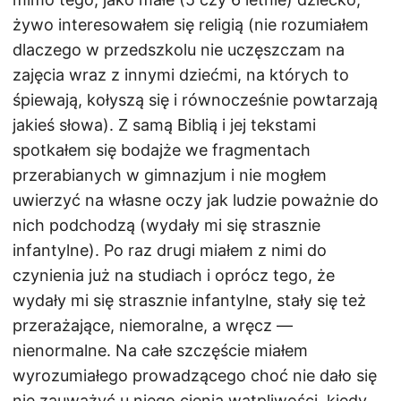
żywo interesowałem się religią (nie rozumiałem
dlaczego w przedszkolu nie uczęszczam na
zajęcia wraz z innymi dziećmi, na których to
śpiewają, kołyszą się i równocześnie powtarzają
jakieś słowa). Z samą Biblią i jej tekstami
spotkałem się bodajże we fragmentach
przerabianych w gimnazjum i nie mogłem
uwierzyć na własne oczy jak ludzie poważnie do
nich podchodzą (wydały mi się strasznie
infantylne). Po raz drugi miałem z nimi do
czynienia już na studiach i oprócz tego, że
wydały mi się strasznie infantylne, stały się też
przerażające, niemoralne, a wręcz —
nienormalne. Na całe szczęście miałem
wyrozumiałego prowadzącego choć nie dało się
nie zauważyć u niego cienia wątpliwości, kiedy